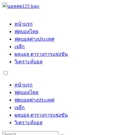
หน้าแรก
ฟุตบอลไทย
ฟุตบอลต่างประเทศ
เจลีก
ผลบอล ตารางการแข่งขัน
วิเคราะห์บอล
หน้าแรก
ฟุตบอลไทย
ฟุตบอลต่างประเทศ
เจลีก
ผลบอล ตารางการแข่งขัน
วิเคราะห์บอล