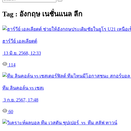
Tag : อังกฤษ เนชั่นแนล ลีก
ฮาร์วีย์ เอลเลียตต์
13 มิ.ย. 2568, 12:33
114
ทีม ลินคอล์น vs เชสเ
3 ก.ย. 2567, 17:48
60