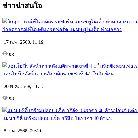
ข่าวน่าสนใจ
วิกฤตการณ์ที่โอลด์แทรฟฟอร์ด แมนฯ ยูไนเต็ด ท่ามกลาง
17 ก.พ. 2568, 11:19
98
แอนโธนีหลั่งน้ำตา หลังเบติสพ่ายเชลซี 4-1 ในนัดชิงค
29 พ.ค. 2568, 11:17
98
แมนฯ ซิตี้ เตรียมปล่อย แจ็ค กรีลิช ในราคา 40 ล้านป
8 ก.ค. 2568, 09:40