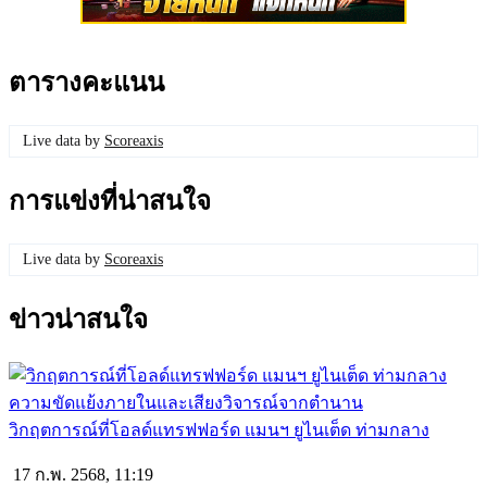
ตารางคะแนน
Live data by
Scoreaxis
การแข่งที่น่าสนใจ
Live data by
Scoreaxis
ข่าวน่าสนใจ
วิกฤตการณ์ที่โอลด์แทรฟฟอร์ด แมนฯ ยูไนเต็ด ท่ามกลาง
17 ก.พ. 2568, 11:19