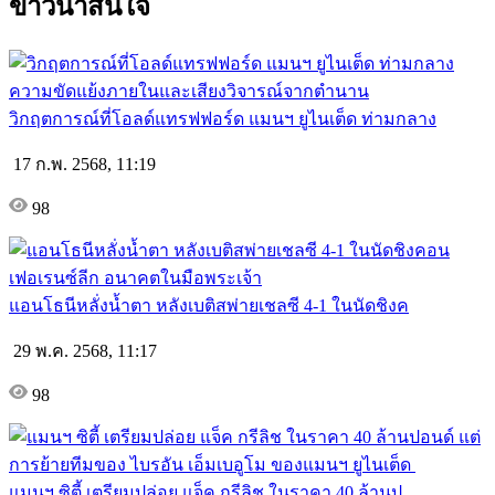
ข่าวน่าสนใจ
วิกฤตการณ์ที่โอลด์แทรฟฟอร์ด แมนฯ ยูไนเต็ด ท่ามกลาง
17 ก.พ. 2568, 11:19
98
แอนโธนีหลั่งน้ำตา หลังเบติสพ่ายเชลซี 4-1 ในนัดชิงค
29 พ.ค. 2568, 11:17
98
แมนฯ ซิตี้ เตรียมปล่อย แจ็ค กรีลิช ในราคา 40 ล้านป