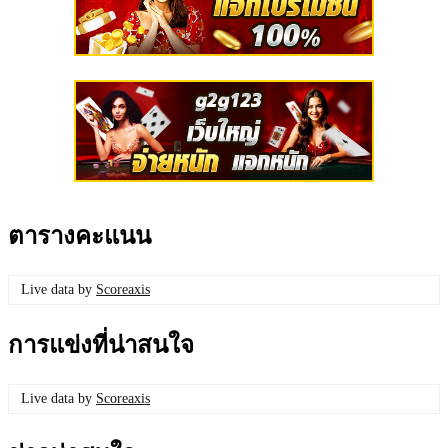
ตารางคะแนน
Live data by
Scoreaxis
การแข่งที่น่าสนใจ
Live data by
Scoreaxis