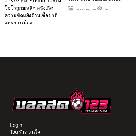
16 พ.ย. 2567, 11:06
98
Login
Tag ที่น่าสนใจ