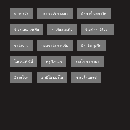
พอร์ทสมัธ
ฮราเดตส์กราลอเว่
มัคคาบี้เทลอาวีฟ
ซีเอสเคเอ โซเฟีย
จาเกียลโลเนีย
ซีเอส คราอิโอว่า
ชาโลบาห์
กอนซาโล การ์เซีย
มิคาอิล มูดริค
โคเวนทรี ซิตี้
ฟลูมิเนนเซ่
วาสโก ดา กาม่า
มิราสโซล
เกรมิโอ้ ปอร์โต้
ชาเปโคเอนเซ่