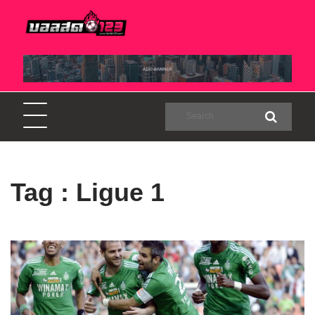
Tag : Ligue 1