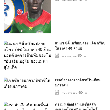
12 ธ.ค. 2568, 10:53
99
แมนฯ ซิตี้ เตรียมปล่อย แจ็ค กรีลิช
ในราคา 40 ล้านป
8 ก.ค. 2568, 09:40
99
เชลซีลาออกจากดิซาซีในเดือน
มกราคม
22 พ.ย. 2568, 11:24
99
ดราม่าเดือด! เกมเนชั่นส์ลีก
ระหว่างโรมาเนียและโคโซโ