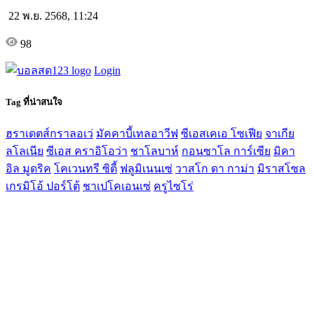
22 พ.ย. 2568, 11:24
98
Login
Tag ที่น่าสนใจ
ฮราเดตส์กราลอเว่
มัคคาบี้เทลอาวีฟ
ซีเอสเคเอ โซเฟีย
จาเกีย
ลโลเนีย
ซีเอส คราอิโอว่า
ชาโลบาห์
กอนซาโล การ์เซีย
มิคา
อิล มูดริค
โคเวนทรี ซิตี้
ฟลูมิเนนเซ่
วาสโก ดา กาม่า
มิราสโซล
เกรมิโอ้ ปอร์โต้
ชาเปโคเอนเซ่
ครูไซโร่