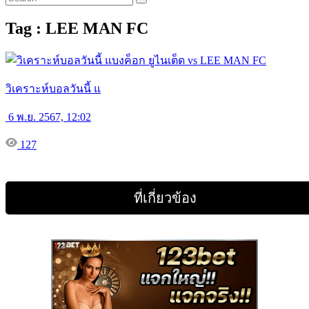
Tag : LEE MAN FC
วิเคราะห์บอลวันนี้ แ
6 พ.ย. 2567, 12:02
127
ที่เกี่ยวข้อง