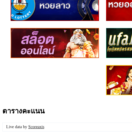
ตารางคะแนน
Live data by
Scoreaxis