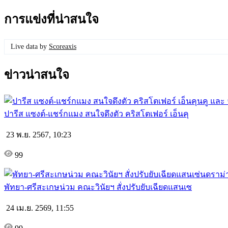
การแข่งที่น่าสนใจ
Live data by
Scoreaxis
ข่าวน่าสนใจ
ปารีส แซงต์-แชร์กแมง สนใจดึงตัว คริสโตเฟอร์ เอ็นคุ
23 พ.ย. 2567, 10:23
99
พัทยา-ศรีสะเกษน่วม คณะวินัยฯ สั่งปรับยับเฉียดแสนเซ
24 เม.ย. 2569, 11:55