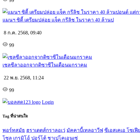
99
แมนฯ ซิตี้ เตรียมปล่อย แจ็ค กรีลิช ในราคา 40 ล้านป
8 ก.ค. 2568, 09:40
99
เชลซีลาออกจากดิซาซีในเดือนมกราคม
22 พ.ย. 2568, 11:24
99
Login
Tag ที่น่าสนใจ
พอร์ทสมัธ
ฮราเดตส์กราลอเว่
มัคคาบี้เทลอาวีฟ
ซีเอสเคเอ โซเฟี
โซล
เกรมิโอ้ ปอร์โต้
ชาเปโคเอนเซ่