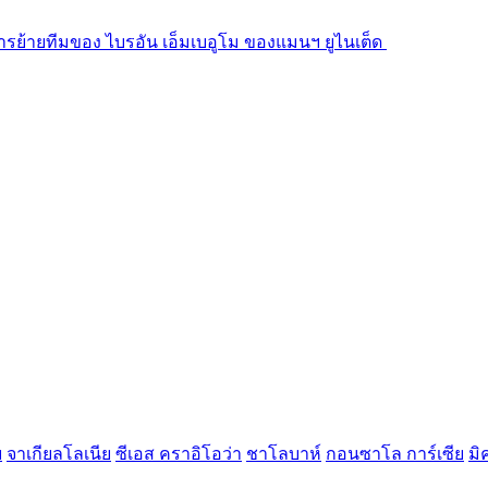
ย
จาเกียลโลเนีย
ซีเอส คราอิโอว่า
ชาโลบาห์
กอนซาโล การ์เซีย
มิ