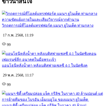
ข่าวน่าสนใจ
วิกฤตการณ์ที่โอลด์แทรฟฟอร์ด แมนฯ ยูไนเต็ด ท่ามกลาง
17 ก.พ. 2568, 11:19
99
แอนโธนีหลั่งน้ำตา หลังเบติสพ่ายเชลซี 4-1 ในนัดชิงค
29 พ.ค. 2568, 11:17
99
แมนฯ ซิตี้ เตรียมปล่อย แจ็ค กรีลิช ในราคา 40 ล้านป