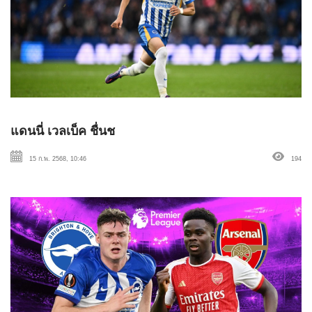
แดนนี่ เวลเบ็ค ชื่นช
15 ก.พ. 2568, 10:46
194