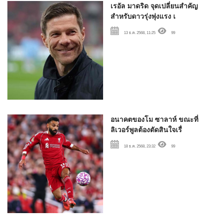
เรอัล มาดริด จุดเปลี่ยนสำคัญ
สำหรับดาวรุ่งพุ่งแรง เ
13 ธ.ค. 2568, 11:25
99
อนาคตของโม ซาลาห์ ขณะที่
ลิเวอร์พูลต้องตัดสินใจเรื่
18 ธ.ค. 2568, 23:32
99