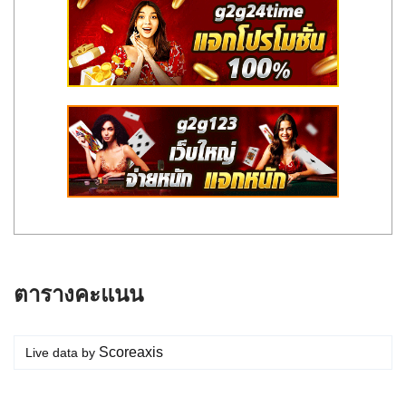
ตารางคะแนน
Scoreaxis
Live data by