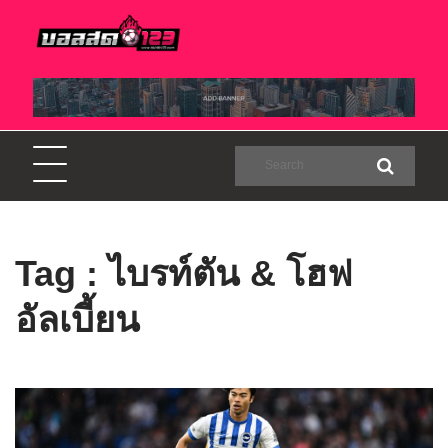
Tag : ไบรท์ตัน & โฮฟ
อัลเบี้ยน