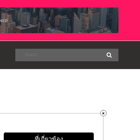
ที่เกี่ยวข้อง