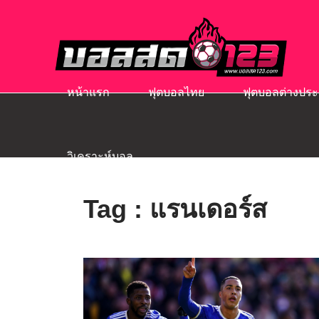
หน้าแรก
ฟุตบอลไทย
ฟุตบอลต่างประ
วิเคราะห์บอล
Tag : แรนเดอร์ส