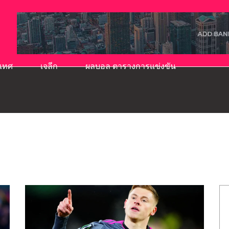
เทศ
เจลีก
ผลบอล ตารางการแข่งขัน