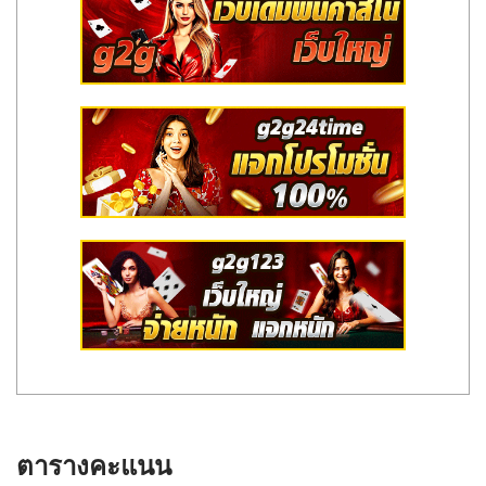
ตารางคะแนน