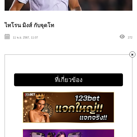
ไทโรน มิงส์ กับจุดโท
11 พ.ย. 2567, 11:07
272
ที่เกี่ยวข้อง