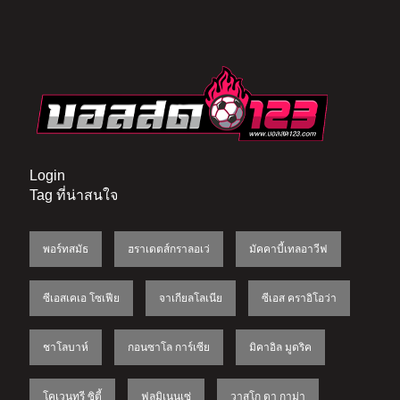
Login
Tag ที่น่าสนใจ
พอร์ทสมัธ
ฮราเดตส์กราลอเว่
มัคคาบี้เทลอาวีฟ
ซีเอสเคเอ โซเฟีย
จาเกียลโลเนีย
ซีเอส คราอิโอว่า
ชาโลบาห์
กอนซาโล การ์เซีย
มิคาอิล มูดริค
โคเวนทรี ซิตี้
ฟลูมิเนนเซ่
วาสโก ดา กาม่า