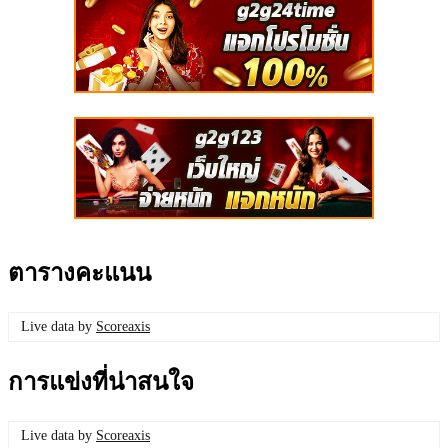
ตารางคะแนน
Live data by
Scoreaxis
การแข่งที่น่าสนใจ
Live data by
Scoreaxis