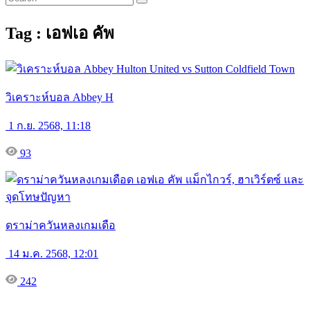
Tag : เอฟเอ คัพ
วิเคราะห์บอล Abbey H
1 ก.ย. 2568, 11:18
93
ดราม่าควันหลงเกมเดือ
14 ม.ค. 2568, 12:01
242