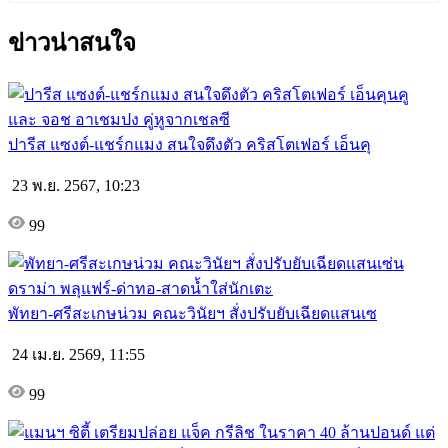
ข่าวน่าสนใจ
ปารีส แซงต์-แชร์กแมง สนใจดึงตัว คริสโตเฟอร์ เอ็นคุ
23 พ.ย. 2567, 10:23
99
พัทยา-ศรีสะเกษน่วม คณะวินัยฯ สั่งปรับยับเฉียดแสนเซ
24 เม.ย. 2569, 11:55
99