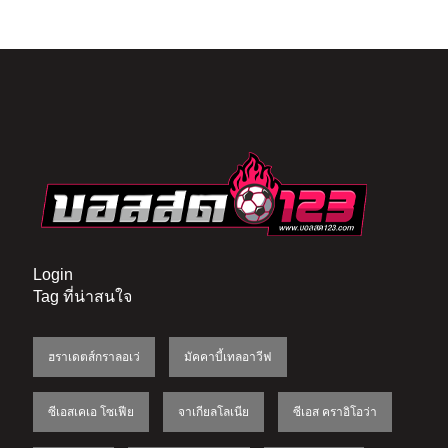
Login
Tag ที่น่าสนใจ
ฮราเดตส์กราลอเว่
มัคคาบี้เทลอาวีฟ
ซีเอสเคเอ โซเฟีย
จาเกียลโลเนีย
ซีเอส คราอิโอว่า