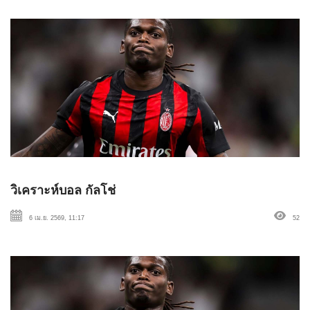
วิเคราะห์บอล กัลโช่
6 เม.ย. 2569, 11:17
52