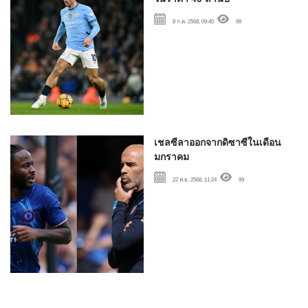
8 ก.ค. 2568, 09:40
99
เชลซีลาออกจากดิซาซีในเดือน
มกราคม
22 พ.ย. 2568, 11:24
99