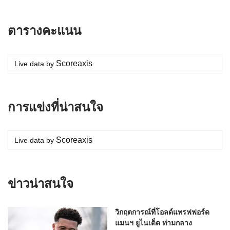
ตารางคะแนน
Scoreaxis
Live data by
การแข่งที่น่าสนใจ
Scoreaxis
Live data by
ข่าวน่าสนใจ
วิกฤตการณ์ที่โอลด์แทรฟฟอร์ด
แมนฯ ยูไนเต็ด ท่ามกลาง