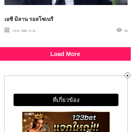
เอซี มิลาน รอสโซเนรี
3 มี.ค. 2569, 11:10
68
Load More
ที่เกี่ยวข้อง