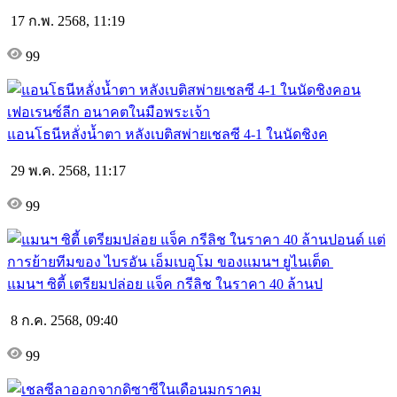
17 ก.พ. 2568, 11:19
99
แอนโธนีหลั่งน้ำตา หลังเบติสพ่ายเชลซี 4-1 ในนัดชิงค
29 พ.ค. 2568, 11:17
99
แมนฯ ซิตี้ เตรียมปล่อย แจ็ค กรีลิช ในราคา 40 ล้านป
8 ก.ค. 2568, 09:40
99