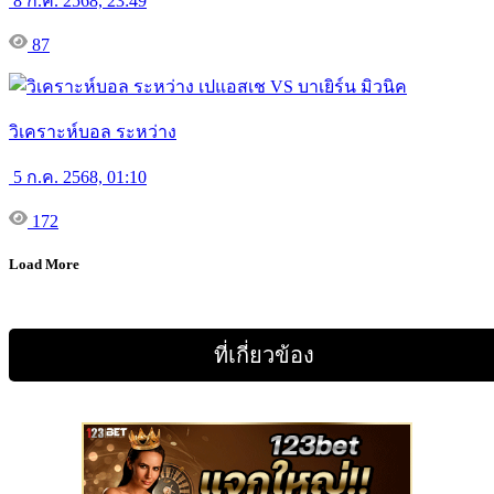
8 ก.ค. 2568, 23:49
87
วิเคราะห์บอล ระหว่าง
5 ก.ค. 2568, 01:10
172
Load More
ที่เกี่ยวข้อง