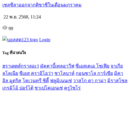
เชลซีลาออกจากดิซาซีในเดือนมกราคม
22 พ.ย. 2568, 11:24
99
Login
Tag ที่น่าสนใจ
ฮราเดตส์กราลอเว่
มัคคาบี้เทลอาวีฟ
ซีเอสเคเอ โซเฟีย
จาเกีย
ลโลเนีย
ซีเอส คราอิโอว่า
ชาโลบาห์
กอนซาโล การ์เซีย
มิคา
อิล มูดริค
โคเวนทรี ซิตี้
ฟลูมิเนนเซ่
วาสโก ดา กาม่า
มิราสโซล
เกรมิโอ้ ปอร์โต้
ชาเปโคเอนเซ่
ครูไซโร่