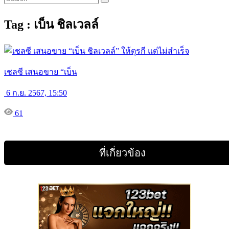
Tag : เบ็น ชิลเวลล์
เชลซี เสนอขาย “เบ็น
6 ก.ย. 2567, 15:50
61
ที่เกี่ยวข้อง