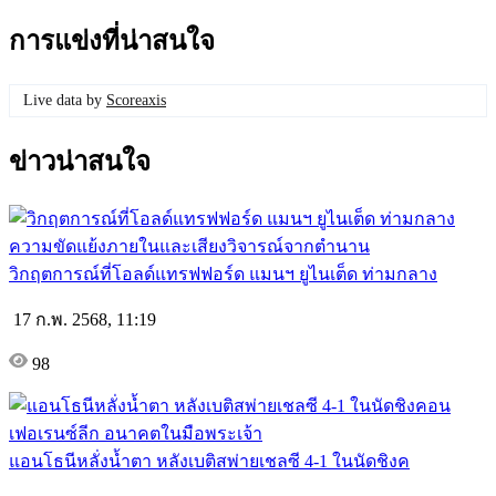
การแข่งที่น่าสนใจ
Live data by
Scoreaxis
ข่าวน่าสนใจ
วิกฤตการณ์ที่โอลด์แทรฟฟอร์ด แมนฯ ยูไนเต็ด ท่ามกลาง
17 ก.พ. 2568, 11:19
98
แอนโธนีหลั่งน้ำตา หลังเบติสพ่ายเชลซี 4-1 ในนัดชิงค