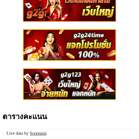
ตารางคะแนน
Live data by
Scoreaxis