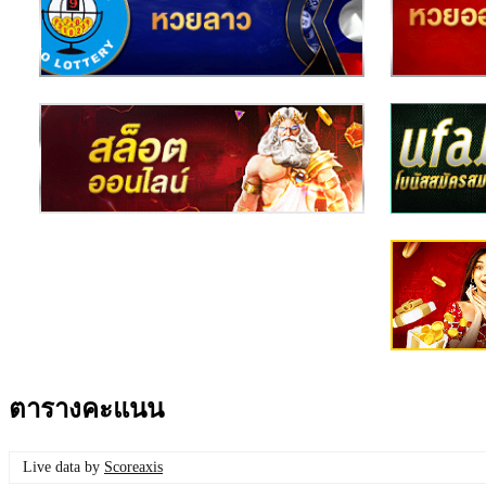
ตารางคะแนน
Live data by
Scoreaxis