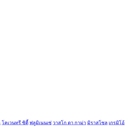
ค
โคเวนทรี ซิตี้
ฟลูมิเนนเซ่
วาสโก ดา กาม่า
มิราสโซล
เกรมิโอ้