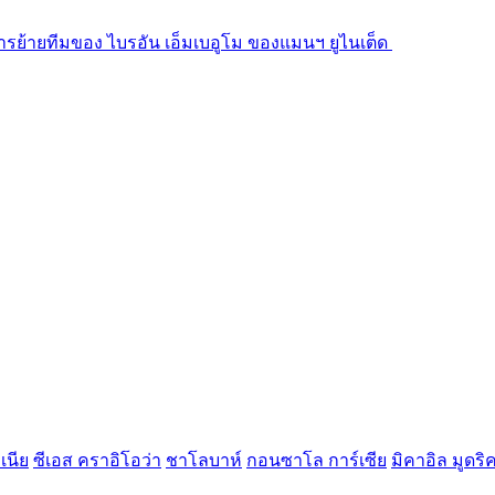
เนีย
ซีเอส คราอิโอว่า
ชาโลบาห์
กอนซาโล การ์เซีย
มิคาอิล มูดริ