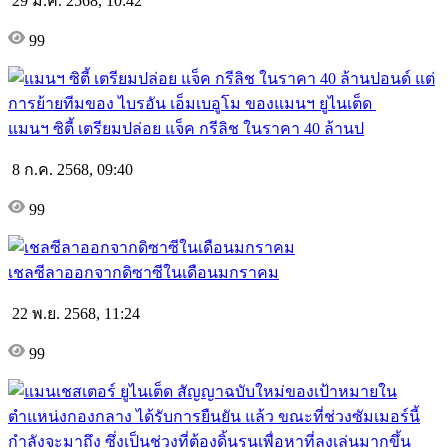
29 มี.ค. 2568, 10:42
99
แมนฯ ซิตี้ เตรียมปล่อย แจ็ค กรีลิช ในราคา 40 ล้านป
8 ก.ค. 2568, 09:40
99
เชลซีลาออกจากดิซาซีในเดือนมกราคม
22 พ.ย. 2568, 11:24
99