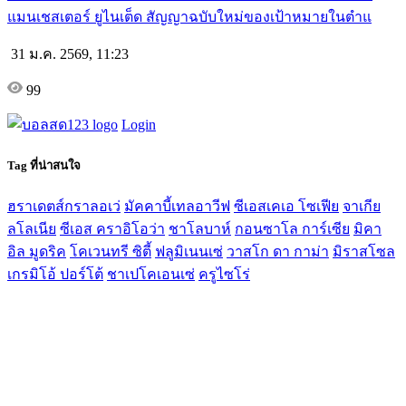
แมนเชสเตอร์ ยูไนเต็ด สัญญาฉบับใหม่ของเป้าหมายในตำแ
31 ม.ค. 2569, 11:23
99
Login
Tag ที่น่าสนใจ
ฮราเดตส์กราลอเว่
มัคคาบี้เทลอาวีฟ
ซีเอสเคเอ โซเฟีย
จาเกีย
ลโลเนีย
ซีเอส คราอิโอว่า
ชาโลบาห์
กอนซาโล การ์เซีย
มิคา
อิล มูดริค
โคเวนทรี ซิตี้
ฟลูมิเนนเซ่
วาสโก ดา กาม่า
มิราสโซล
เกรมิโอ้ ปอร์โต้
ชาเปโคเอนเซ่
ครูไซโร่