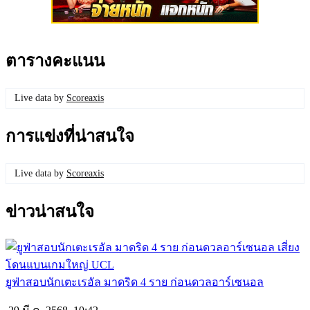
ตารางคะแนน
Live data by
Scoreaxis
การแข่งที่น่าสนใจ
Live data by
Scoreaxis
ข่าวน่าสนใจ
ยูฟ่าสอบนักเตะเรอัล มาดริด 4 ราย ก่อนดวลอาร์เซนอล