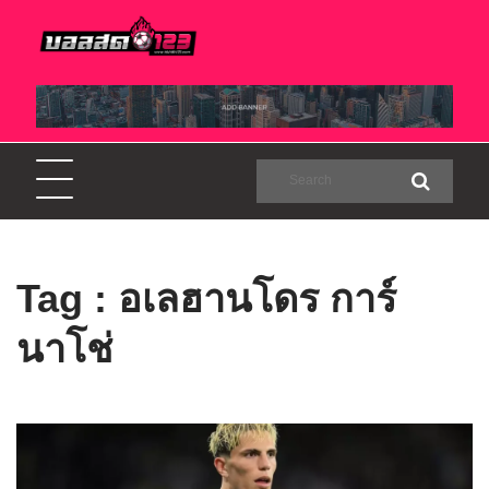
Tag : อเลฮานโดร การ์
นาโช่