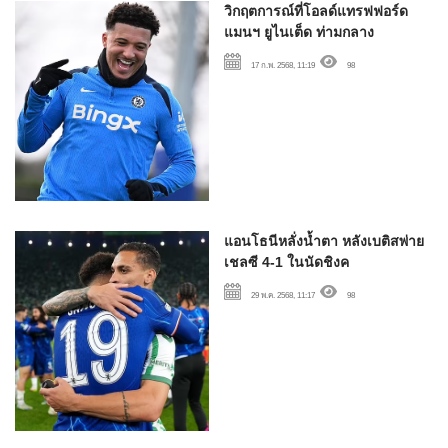
วิกฤตการณ์ที่โอลด์แทรฟฟอร์ด
แมนฯ ยูไนเต็ด ท่ามกลาง
17 ก.พ. 2568, 11:19
98
แอนโธนีหลั่งน้ำตา หลังเบติสพ่าย
เชลซี 4-1 ในนัดชิงค
29 พ.ค. 2568, 11:17
98