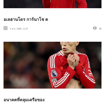
อเลฮานโดร การ์นาโช ต
2 ส.ค. 2568, 11:07
88
อนาคตที่คลุมเครือของ