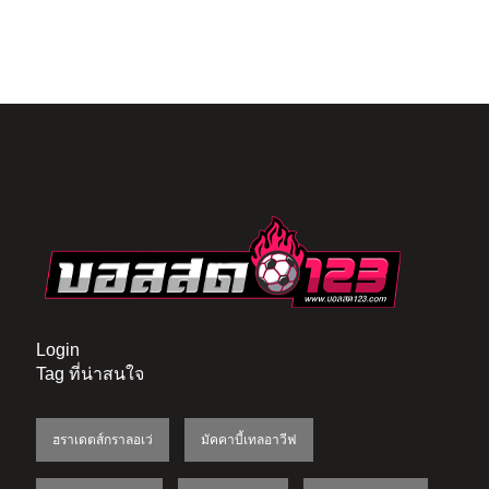
Login
Tag ที่น่าสนใจ
ฮราเดตส์กราลอเว่
มัคคาบี้เทลอาวีฟ