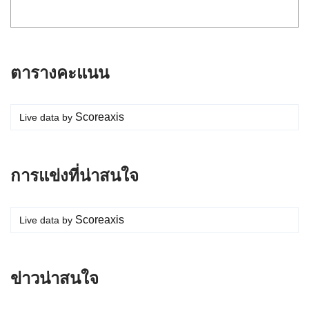
ตารางคะแนน
Scoreaxis
Live data by
การแข่งที่น่าสนใจ
Scoreaxis
Live data by
ข่าวน่าสนใจ