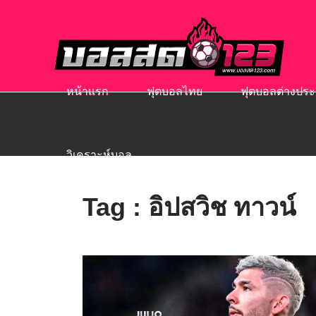
หน้าแรก
ฟุตบอลไทย
ฟุตบอลต่างประ
วิเคราะห์บอล
Tag : อิปสวิช ทาวน์