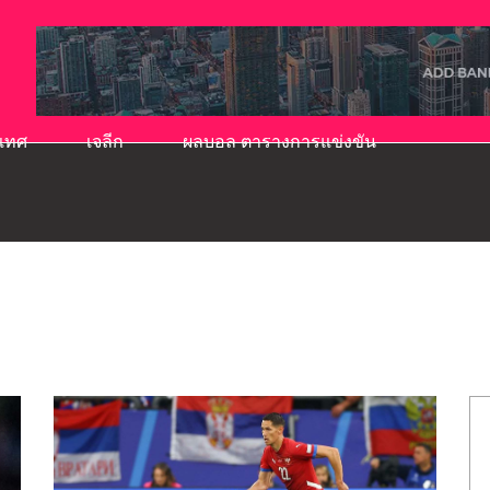
เทศ
เจลีก
ผลบอล ตารางการแข่งขัน