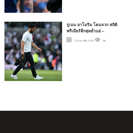
รูเบน อาโมริม โดนจวก สถิติ
พรีเมียร์ลีกสุดย่ำแย่ –
27 ส.ค. 2568, 11:52
98