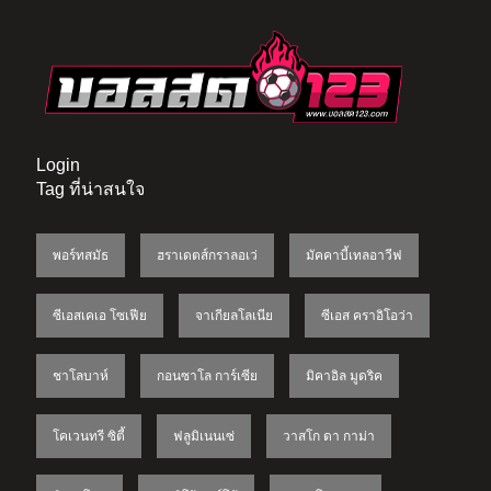
Login
Tag ที่น่าสนใจ
พอร์ทสมัธ
ฮราเดตส์กราลอเว่
มัคคาบี้เทลอาวีฟ
ซีเอสเคเอ โซเฟีย
จาเกียลโลเนีย
ซีเอส คราอิโอว่า
ชาโลบาห์
กอนซาโล การ์เซีย
มิคาอิล มูดริค
โคเวนทรี ซิตี้
ฟลูมิเนนเซ่
วาสโก ดา กาม่า