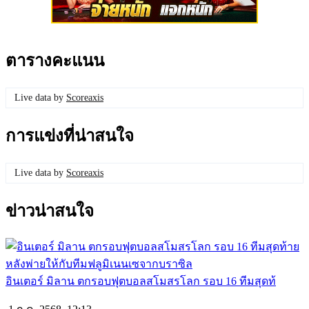
ตารางคะแนน
Live data by
Scoreaxis
การแข่งที่น่าสนใจ
Live data by
Scoreaxis
ข่าวน่าสนใจ
อินเตอร์ มิลาน ตกรอบฟุตบอลสโมสรโลก รอบ 16 ทีมสุดท้