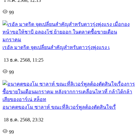
1 ก.ค. 2568, 12:13
99
เรอัล มาดริด จุดเปลี่ยนสำคัญสำหรับดาวรุ่งพุ่งแรง เ
13 ธ.ค. 2568, 11:25
99
อนาคตของโม ซาลาห์ ขณะที่ลิเวอร์พูลต้องตัดสินใจเรื่
18 ธ.ค. 2568, 23:32
99