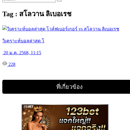
Tag : สโลวาน ลิเบอเรช
วิเคราะห์บอลล่าสุด โ
20 ม.ค. 2568, 11:15
228
ที่เกี่ยวข้อง