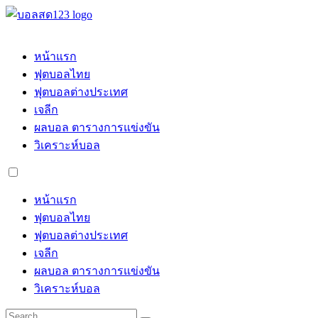
หน้าแรก
ฟุตบอลไทย
ฟุตบอลต่างประเทศ
เจลีก
ผลบอล ตารางการแข่งขัน
วิเคราะห์บอล
หน้าแรก
ฟุตบอลไทย
ฟุตบอลต่างประเทศ
เจลีก
ผลบอล ตารางการแข่งขัน
วิเคราะห์บอล