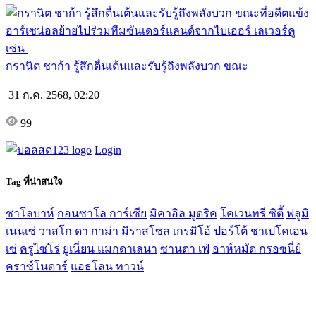
กรานิต ชาก้า รู้สึกตื่นเต้นและรับรู้ถึงพลังบวก ขณะ
31 ก.ค. 2568, 02:20
99
Login
Tag ที่น่าสนใจ
ชาโลบาห์
กอนซาโล การ์เซีย
มิคาอิล มูดริค
โคเวนทรี ซิตี้
ฟลูมิ
เนนเซ่
วาสโก ดา กาม่า
มิราสโซล
เกรมิโอ้ ปอร์โต้
ชาเปโคเอน
เซ่
ครูไซโร่
ยูเนี่ยน แมกดาเลนา
ซานตา เฟ่
อาห์หมัด กรอซนี่ย์
คราซ์โนดาร์
แอธโลน ทาวน์