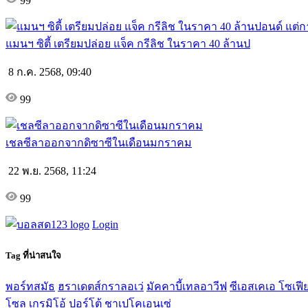
99
แมนฯ ซิตี้ เตรียมปล่อย แจ็ค กรีลิช ในราคา 40 ล้านป
8 ก.ค. 2568, 09:40
99
เชลซีลาออกจากดิซาซีในเดือนมกราคม
22 พ.ย. 2568, 11:24
99
Login
Tag ที่น่าสนใจ
พอร์ทสมัธ
ฮราเดตส์กราลอเว่
มัคคาบี้เทลอาวีฟ
ซีเอสเคเอ โซเฟี
โซล
เกรมิโอ้ ปอร์โต้
ชาเปโคเอนเซ่