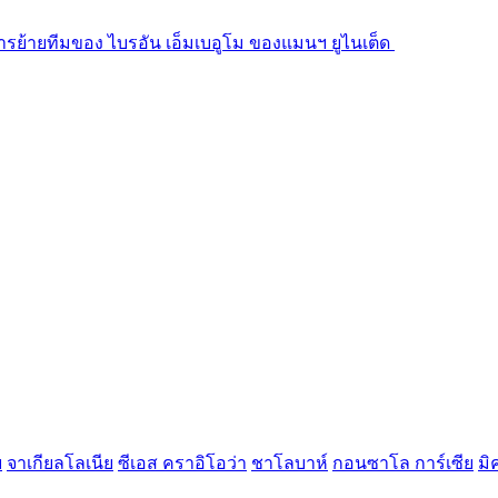
ย
จาเกียลโลเนีย
ซีเอส คราอิโอว่า
ชาโลบาห์
กอนซาโล การ์เซีย
มิ