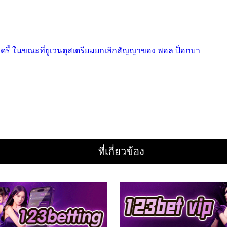
ที่เกี่ยวข้อง