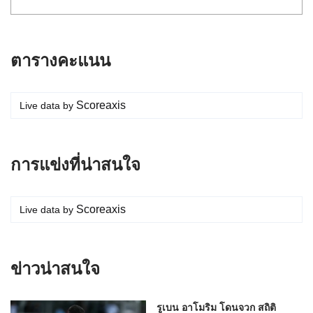
ตารางคะแนน
Scoreaxis
Live data by
การแข่งที่น่าสนใจ
Scoreaxis
Live data by
ข่าวน่าสนใจ
รูเบน อาโมริม โดนจวก สถิติ