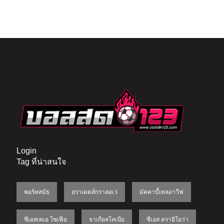
Login
Tag ที่น่าสนใจ
พอร์ทสมัธ
ฮราเดตส์กราลอเว่
มัคคาบี้เทลอาวีฟ
ซีเอสเคเอ โซเฟีย
จาเกียลโลเนีย
ซีเอส คราอิโอว่า