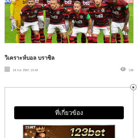
วิเคราะห์บอล บราซิล
14 ก.ย. 2567, 15:45
136
ที่เกี่ยวข้อง