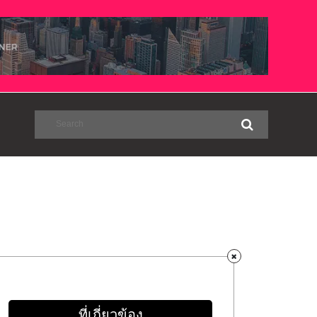
ที่เกี่ยวข้อง