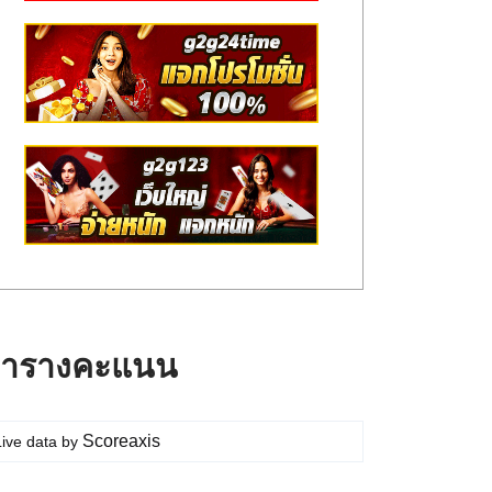
ารางคะแนน
Scoreaxis
Live data by