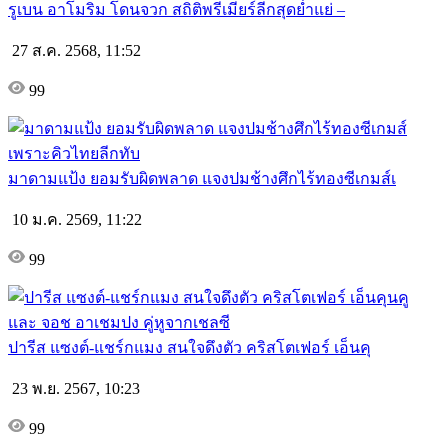
รูเบน อาโมริม โดนจวก สถิติพรีเมียร์ลีกสุดย่ำแย่ –
27 ส.ค. 2568, 11:52
99
มาดามแป้ง ยอมรับผิดพลาด แจงปมช้างศึกไร้ทองซีเกมส์เ
10 ม.ค. 2569, 11:22
99
ปารีส แซงต์-แชร์กแมง สนใจดึงตัว คริสโตเฟอร์ เอ็นคุ
23 พ.ย. 2567, 10:23
99