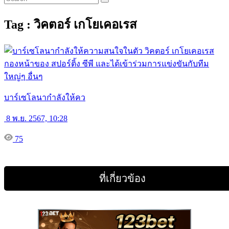
Tag : วิคตอร์ เกโยเคอเรส
บาร์เซโลนากำลังให้คว
8 พ.ย. 2567, 10:28
75
ที่เกี่ยวข้อง