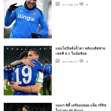
17 ก.พ. 2568, 11:19
99
แอนโธนีหลั่งน้ำตา หลังเบติสพ่าย
เชลซี 4-1 ในนัดชิงค
29 พ.ค. 2568, 11:17
99
แมนฯ ซิตี้ เตรียมปล่อย แจ็ค กรีลิช
ในราคา 40 ล้านป