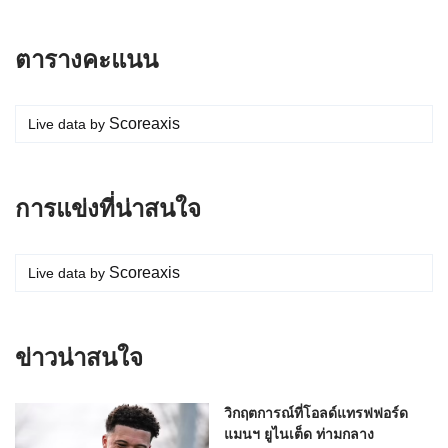
ตารางคะแนน
Scoreaxis
Live data by
การแข่งที่น่าสนใจ
Scoreaxis
Live data by
ข่าวน่าสนใจ
วิกฤตการณ์ที่โอลด์แทรฟฟอร์ด
แมนฯ ยูไนเต็ด ท่ามกลาง