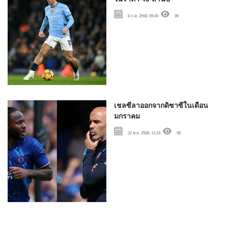
8 ก.ค. 2568, 09:40
99
เชลซีลาออกจากดิซาซีในเดือน
มกราคม
22 พ.ย. 2568, 11:24
99