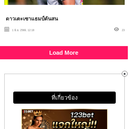
ดาวเตะเซาแธมป์ตันสน
1 มิ.ย. 2569, 12:18
23
Load More
ที่เกี่ยวข้อง