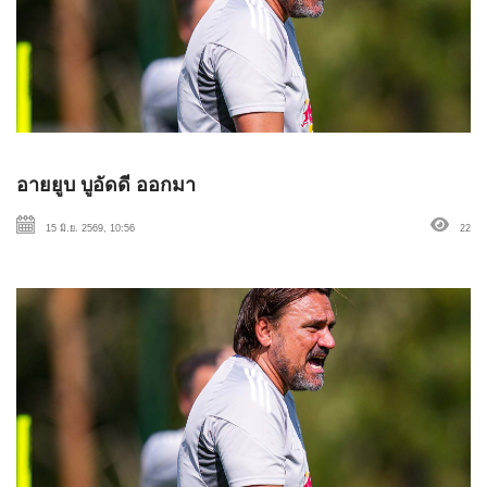
อายยูบ บูอัดดี ออกมา
15 มิ.ย. 2569, 10:56
22