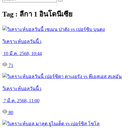
Tag : ลีกา 1 อินโดนีเซีย
วิเคราะห์บอลวันนี้ เ
10 มี.ค. 2568, 10:44
71
วิเคราะห์บอลวันนี้ เ
7 มี.ค. 2568, 11:00
80