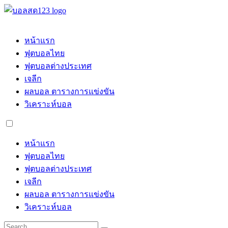
หน้าแรก
ฟุตบอลไทย
ฟุตบอลต่างประเทศ
เจลีก
ผลบอล ตารางการแข่งขัน
วิเคราะห์บอล
หน้าแรก
ฟุตบอลไทย
ฟุตบอลต่างประเทศ
เจลีก
ผลบอล ตารางการแข่งขัน
วิเคราะห์บอล