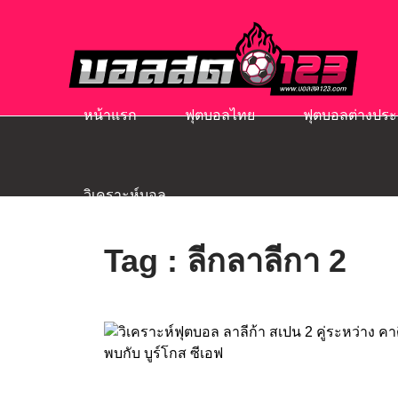
หน้าแรก
ฟุตบอลไทย
ฟุตบอลต่างประ
วิเคราะห์บอล
Tag : ลีกลาลีกา 2