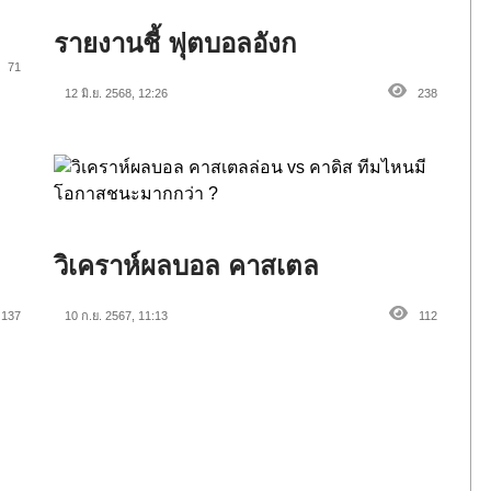
รายงานชี้ ฟุตบอลอังก
71
12 มิ.ย. 2568, 12:26
238
วิเคราห์ผลบอล คาสเตล
137
10 ก.ย. 2567, 11:13
112