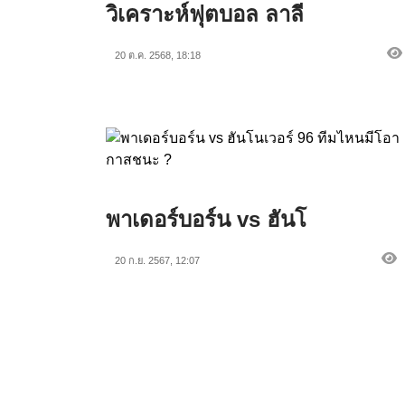
วิเคราะห์ฟุตบอล ลาลี
20 ต.ค. 2568, 18:18
พาเดอร์บอร์น vs ฮันโ
20 ก.ย. 2567, 12:07