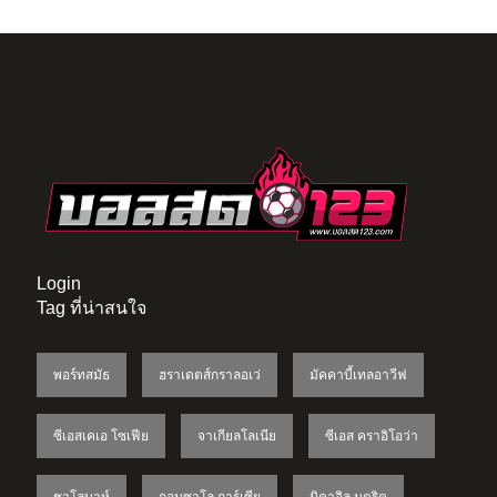
Login
Tag ที่น่าสนใจ
พอร์ทสมัธ
ฮราเดตส์กราลอเว่
มัคคาบี้เทลอาวีฟ
ซีเอสเคเอ โซเฟีย
จาเกียลโลเนีย
ซีเอส คราอิโอว่า
ชาโลบาห์
กอนซาโล การ์เซีย
มิคาอิล มูดริค