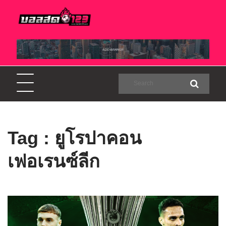
Tag : ยูโรปาคอน
เฟอเรนซ์ลีก