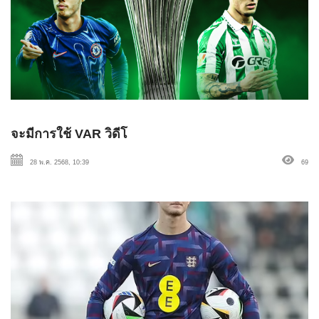
จะมีการใช้ VAR วิดีโ
28 พ.ค. 2568, 10:39
69