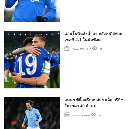
แอนโธนีหลั่งน้ำตา หลังเบติสพ่าย
เชลซี 4-1 ในนัดชิงค
29 พ.ค. 2568, 11:17
99
แมนฯ ซิตี้ เตรียมปล่อย แจ็ค กรีลิช
ในราคา 40 ล้านป
8 ก.ค. 2568, 09:40
99