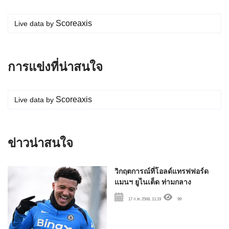
Scoreaxis
Live data by
การแข่งที่น่าสนใจ
Scoreaxis
Live data by
ข่าวน่าสนใจ
วิกฤตการณ์ที่โอลด์แทรฟฟอร์ด
แมนฯ ยูไนเต็ด ท่ามกลาง
17 ก.พ. 2568, 11:19
99