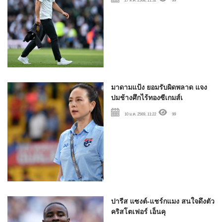
27 ส.ค. 2568, 11:52
99
มาดามแป้ง ยอมรับผิดพลาด แจง
ปมช้างศึกไร้ทองซีเกมส์เ
10 ม.ค. 2569, 11:22
99
ปารีส แซงต์-แชร์กแมง สนใจดึงตัว
คริสโตเฟอร์ เอ็นคุ