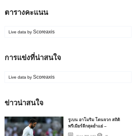
ตารางคะแนน
Scoreaxis
Live data by
การแข่งที่น่าสนใจ
Scoreaxis
Live data by
ข่าวน่าสนใจ
รูเบน อาโมริม โดนจวก สถิติ
พรีเมียร์ลีกสุดย่ำแย่ –