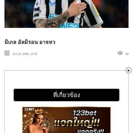
มิเกล อัลมิรอน อาจหว
16 ม.ค. 2568, 12:03
69
ที่เกี่ยวข้อง