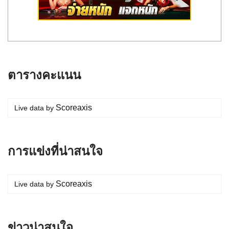
ตารางคะแนน
Scoreaxis
Live data by
การแข่งที่น่าสนใจ
Scoreaxis
Live data by
ข่าวน่าสนใจ