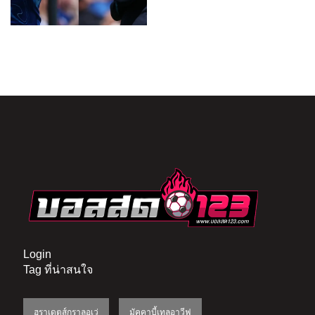
Login
Tag ที่น่าสนใจ
ฮราเดตส์กราลอเว่
มัคคาบี้เทลอาวีฟ