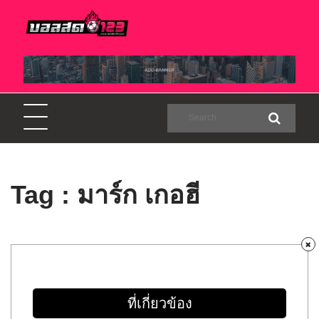
Tag : มาร์ก เกอฮี
ที่เกี่ยวข้อง