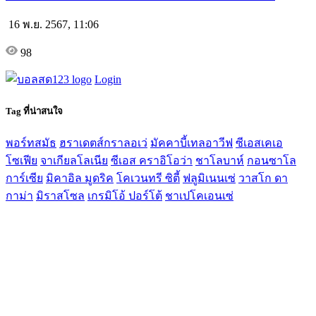
16 พ.ย. 2567, 11:06
98
Login
Tag ที่น่าสนใจ
พอร์ทสมัธ
ฮราเดตส์กราลอเว่
มัคคาบี้เทลอาวีฟ
ซีเอสเคเอ
โซเฟีย
จาเกียลโลเนีย
ซีเอส คราอิโอว่า
ชาโลบาห์
กอนซาโล
การ์เซีย
มิคาอิล มูดริค
โคเวนทรี ซิตี้
ฟลูมิเนนเซ่
วาสโก ดา
กาม่า
มิราสโซล
เกรมิโอ้ ปอร์โต้
ชาเปโคเอนเซ่