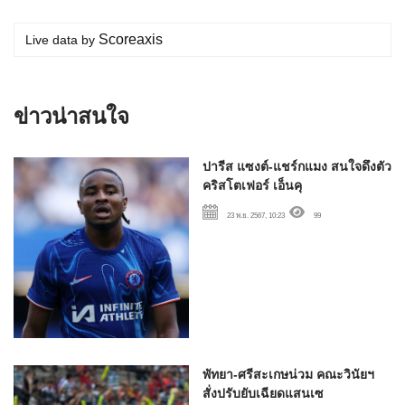
Scoreaxis
Live data by
ข่าวน่าสนใจ
ปารีส แซงต์-แชร์กแมง สนใจดึงตัว
คริสโตเฟอร์ เอ็นคุ
23 พ.ย. 2567, 10:23
99
พัทยา-ศรีสะเกษน่วม คณะวินัยฯ
สั่งปรับยับเฉียดแสนเซ