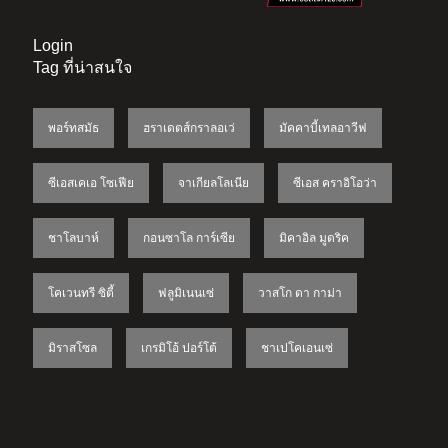
Login
Tag ที่น่าสนใจ
พอร์ทสมัธ
ฮราเดตส์กราลอเว่
มัคคาบี้เทลอาวีฟ
ซีเอสเคเอ โซเฟีย
จาเกียลโลเนีย
ซีเอส คราอิโอว่า
ชาโลบาห์
กอนซาโล การ์เซีย
มิคาอิล มูดริค
โคเวนทรี ซิตี้
ฟลูมิเนนเซ่
วาสโก ดา กาม่า
มิราสโซล
เกรมิโอ้ ปอร์โต้
ชาเปโคเอนเซ่