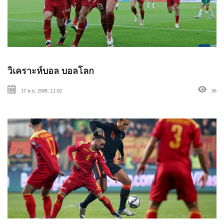
วิเคราะห์บอล บอลโลก
17 พ.ย. 2568, 11:02
56