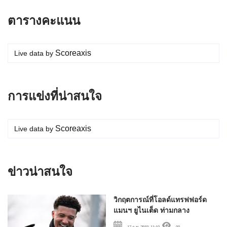
ตารางคะแนน
Scoreaxis
Live data by
การแข่งที่น่าสนใจ
Scoreaxis
Live data by
ข่าวน่าสนใจ
วิกฤตการณ์ที่โอลด์แทรฟฟอร์ด
แมนฯ ยูไนเต็ด ท่ามกลาง