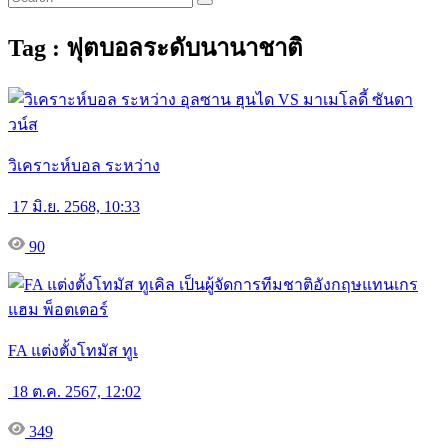
Tag : ฟุตบอลระดับนานาชาติ
วิเคราะห์บอล ระหว่าง
17 มิ.ย. 2568, 10:33
90
FA แต่งตั้งโทมัส ทูเ
18 ต.ค. 2567, 12:02
349