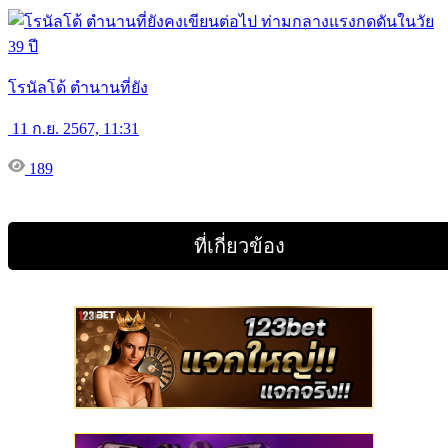
โรนัลโด้ ตำนานที่ยัง
11 ก.ย. 2567, 11:31
189
ที่เกี่ยวข้อง