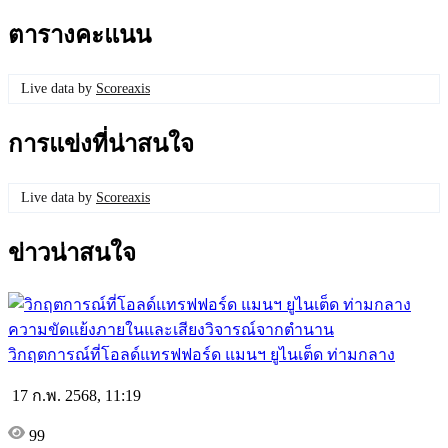
ตารางคะแนน
Live data by
Scoreaxis
การแข่งที่น่าสนใจ
Live data by
Scoreaxis
ข่าวน่าสนใจ
วิกฤตการณ์ที่โอลด์แทรฟฟอร์ด แมนฯ ยูไนเต็ด ท่ามกลาง
17 ก.พ. 2568, 11:19
99