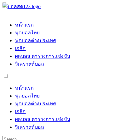
หน้าแรก
ฟุตบอลไทย
ฟุตบอลต่างประเทศ
เจลีก
ผลบอล ตารางการแข่งขัน
วิเคราะห์บอล
หน้าแรก
ฟุตบอลไทย
ฟุตบอลต่างประเทศ
เจลีก
ผลบอล ตารางการแข่งขัน
วิเคราะห์บอล