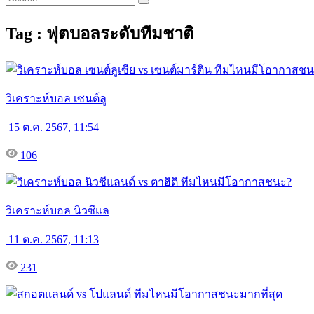
Tag : ฟุตบอลระดับทีมชาติ
วิเคราะห์บอล เซนต์ลู
15 ต.ค. 2567, 11:54
106
วิเคราะห์บอล นิวซีแล
11 ต.ค. 2567, 11:13
231