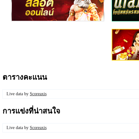
ตารางคะแนน
Live data by
Scoreaxis
การแข่งที่น่าสนใจ
Live data by
Scoreaxis