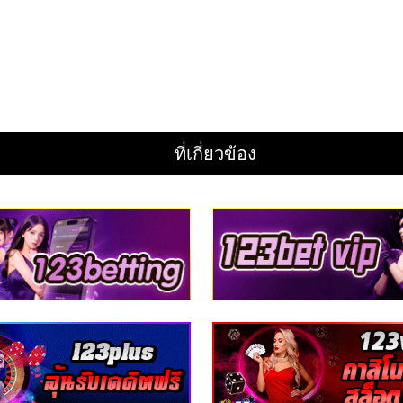
ที่เกี่ยวข้อง