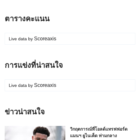
ตารางคะแนน
Scoreaxis
Live data by
การแข่งที่น่าสนใจ
Scoreaxis
Live data by
ข่าวน่าสนใจ
วิกฤตการณ์ที่โอลด์แทรฟฟอร์ด
แมนฯ ยูไนเต็ด ท่ามกลาง