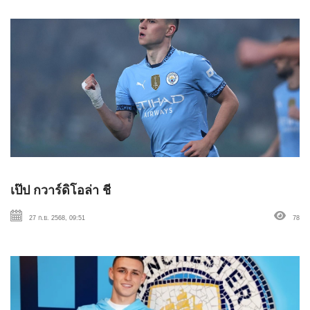
เป๊ป กวาร์ดิโอล่า ชี
27 ก.ย. 2568, 09:51
78