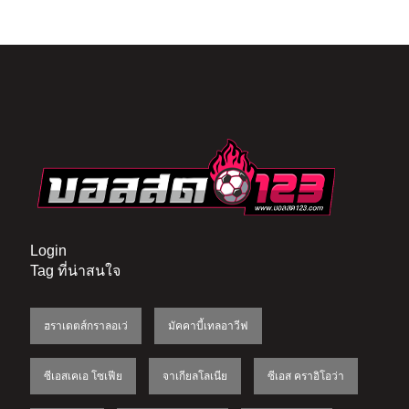
Login
Tag ที่น่าสนใจ
ฮราเดตส์กราลอเว่
มัคคาบี้เทลอาวีฟ
ซีเอสเคเอ โซเฟีย
จาเกียลโลเนีย
ซีเอส คราอิโอว่า