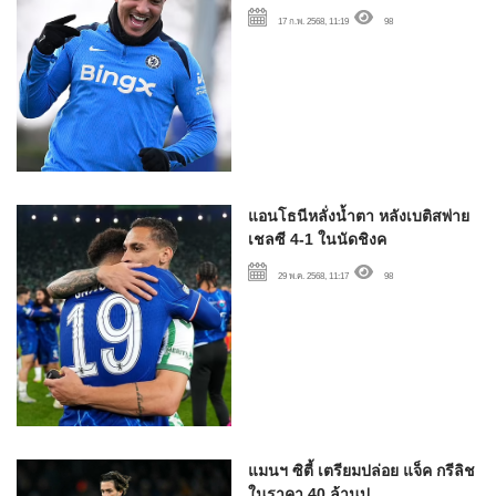
17 ก.พ. 2568, 11:19
98
แอนโธนีหลั่งน้ำตา หลังเบติสพ่าย
เชลซี 4-1 ในนัดชิงค
29 พ.ค. 2568, 11:17
98
แมนฯ ซิตี้ เตรียมปล่อย แจ็ค กรีลิช
ในราคา 40 ล้านป