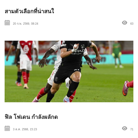
สามตัวเลือกที่น่าสนใ
20 ก.พ. 2569, 08:24
63
ฟิล โฟเดน กำลังผลักด
3 ต.ค. 2568, 15:23
71