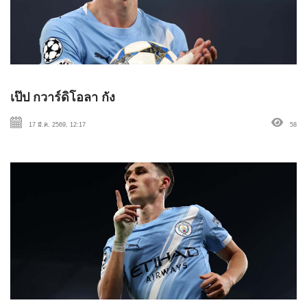
เป๊ป กวาร์ดิโอลา กัง
17 มี.ค. 2569, 12:17
58