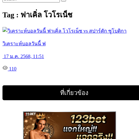
Tag : ฟาเคิ่ล โวโรเน็ช
วิเคราะห์บอลวันนี้ ฟ
17 ม.ค. 2568, 11:51
110
ที่เกี่ยวข้อง