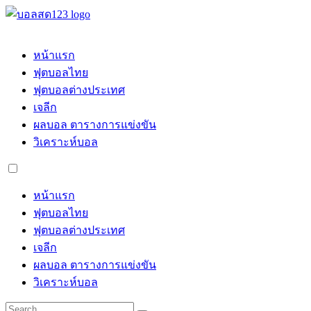
หน้าแรก
ฟุตบอลไทย
ฟุตบอลต่างประเทศ
เจลีก
ผลบอล ตารางการแข่งขัน
วิเคราะห์บอล
หน้าแรก
ฟุตบอลไทย
ฟุตบอลต่างประเทศ
เจลีก
ผลบอล ตารางการแข่งขัน
วิเคราะห์บอล