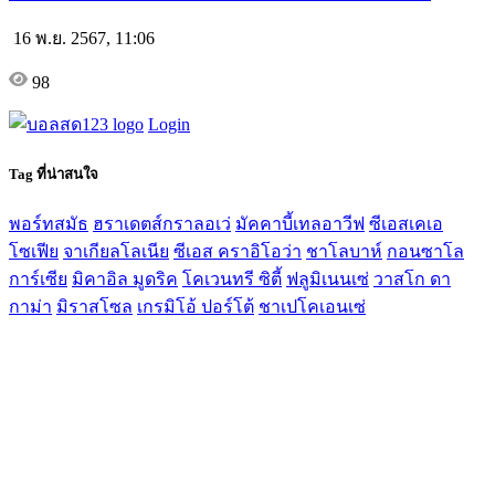
16 พ.ย. 2567, 11:06
98
Login
Tag ที่น่าสนใจ
พอร์ทสมัธ
ฮราเดตส์กราลอเว่
มัคคาบี้เทลอาวีฟ
ซีเอสเคเอ
โซเฟีย
จาเกียลโลเนีย
ซีเอส คราอิโอว่า
ชาโลบาห์
กอนซาโล
การ์เซีย
มิคาอิล มูดริค
โคเวนทรี ซิตี้
ฟลูมิเนนเซ่
วาสโก ดา
กาม่า
มิราสโซล
เกรมิโอ้ ปอร์โต้
ชาเปโคเอนเซ่