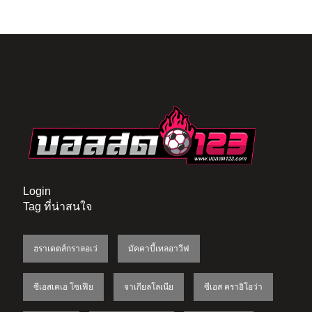
Login
Tag ที่น่าสนใจ
ฮราเดตส์กราลอเว่
มัคคาบี้เทลอาวีฟ
ซีเอสเคเอ โซเฟีย
จาเกียลโลเนีย
ซีเอส คราอิโอว่า