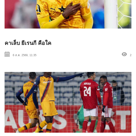
คาเล็บ ยีเรนกี คือใค
6 ส.ค. 2569, 11:35
2