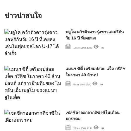
ข่าวน่าสนใจ
บลูโค คว้าตัวดาวรุ่งชาวแอฟริกัน
วัย 16 ปี ที่เคยลงเ
12 ธ.ค. 2568, 10:53
99
แมนฯ ซิตี้ เตรียมปล่อย แจ็ค กรีลิช
ในราคา 40 ล้านป
8 ก.ค. 2568, 09:40
99
เชลซีลาออกจากดิซาซีในเดือน
มกราคม
22 พ.ย. 2568, 11:24
99