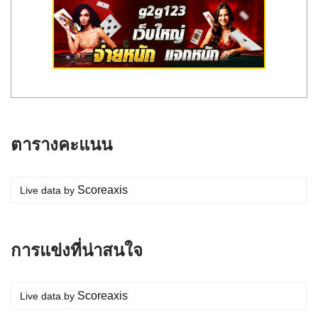
ตารางคะแนน
Scoreaxis
Live data by
การแข่งที่น่าสนใจ
Scoreaxis
Live data by