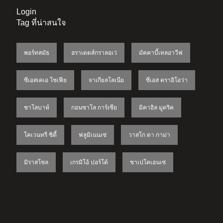
Login
Tag ที่น่าสนใจ
พอร์ทสมัธ
ฮราเดตส์กราลอเว่
มัคคาบี้เทลอาวีฟ
ซีเอสเคเอ โซเฟีย
จาเกียลโลเนีย
ซีเอส คราอิโอว่า
ชาโลบาห์
กอนซาโล การ์เซีย
มิคาอิล มูดริค
โคเวนทรี ซิตี้
ฟลูมิเนนเซ่
วาสโก ดา กาม่า
มิราสโซล
เกรมิโอ้ ปอร์โต้
ชาเปโคเอนเซ่