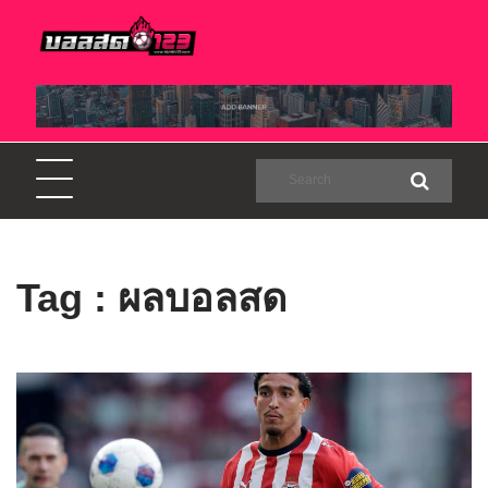
Tag : ผลบอลสด