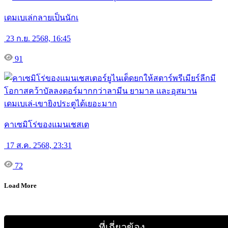
เดมเบเล่กลายเป็นนักเ
23 ก.ย. 2568, 16:45
91
คาเซมิโร่ของแมนเชสเต
17 ส.ค. 2568, 23:31
72
Load More
ที่เกี่ยวข้อง