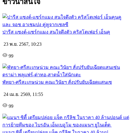
ข่าวน่าสนใจ
ปารีส แซงต์-แชร์กแมง สนใจดึงตัว คริสโตเฟอร์ เอ็นคุ
23 พ.ย. 2567, 10:23
99
พัทยา-ศรีสะเกษน่วม คณะวินัยฯ สั่งปรับยับเฉียดแสนเซ
24 เม.ย. 2569, 11:55
99
แมนฯ ซิตี้ เตรียมปล่อย แจ็ค กรีลิช ในราคา 40 ล้านป