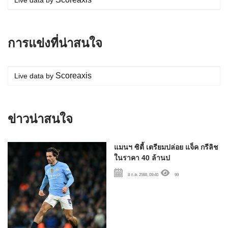
การแข่งที่น่าสนใจ
Scoreaxis
Live data by
ข่าวน่าสนใจ
แมนฯ ซิตี้ เตรียมปล่อย แจ็ค กรีลิช
ในราคา 40 ล้านป
8 ก.ค. 2568, 09:40
99