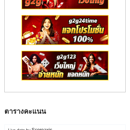
ตารางคะแนน
Scoreaxis
Live data by