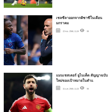
เชลซีลาออกจากดิซาซีในเดือน
มกราคม
22 พ.ย. 2568, 11:24
99
แมนเชสเตอร์ ยูไนเต็ด สัญญาฉบับ
ใหม่ของเป้าหมายในตำแ
31 ม.ค. 2569, 11:23
99