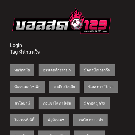
Login
Tag ที่น่าสนใจ
พอร์ทสมัธ
ฮราเดตส์กราลอเว่
มัคคาบี้เทลอาวีฟ
ซีเอสเคเอ โซเฟีย
จาเกียลโลเนีย
ซีเอส คราอิโอว่า
ชาโลบาห์
กอนซาโล การ์เซีย
มิคาอิล มูดริค
โคเวนทรี ซิตี้
ฟลูมิเนนเซ่
วาสโก ดา กาม่า