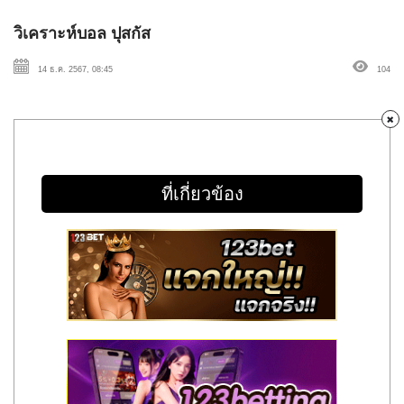
วิเคราะห์บอล ปุสกัส
14 ธ.ค. 2567, 08:45
104
ที่เกี่ยวข้อง