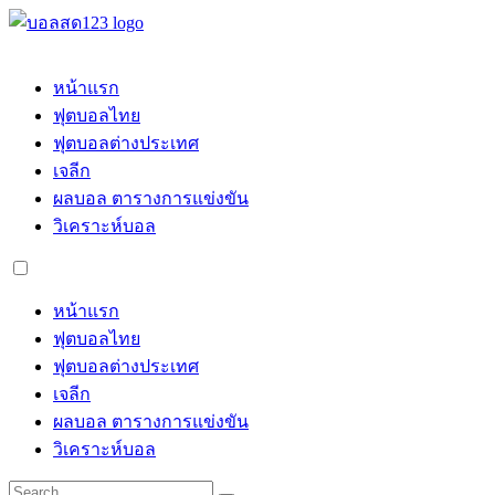
หน้าแรก
ฟุตบอลไทย
ฟุตบอลต่างประเทศ
เจลีก
ผลบอล ตารางการแข่งขัน
วิเคราะห์บอล
หน้าแรก
ฟุตบอลไทย
ฟุตบอลต่างประเทศ
เจลีก
ผลบอล ตารางการแข่งขัน
วิเคราะห์บอล