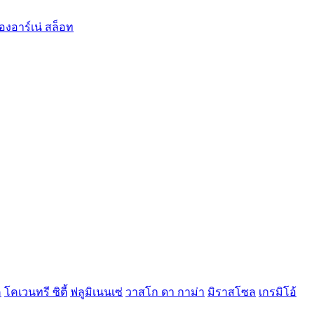
ค
โคเวนทรี ซิตี้
ฟลูมิเนนเซ่
วาสโก ดา กาม่า
มิราสโซล
เกรมิโอ้