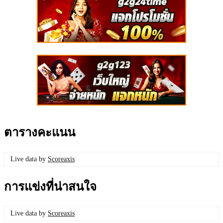
ตารางคะแนน
Live data by
Scoreaxis
การแข่งที่น่าสนใจ
Live data by
Scoreaxis