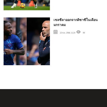
เชลซีลาออกจากดิซาซีในเดือน
มกราคม
22 พ.ย. 2568, 11:24
99