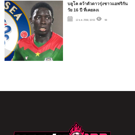
บลูโค คว้าตัวดาวรุ่งชาวแอฟริกัน
วัย 16 ปี ที่เคยลงเ
12 ธ.ค. 2568, 10:53
98