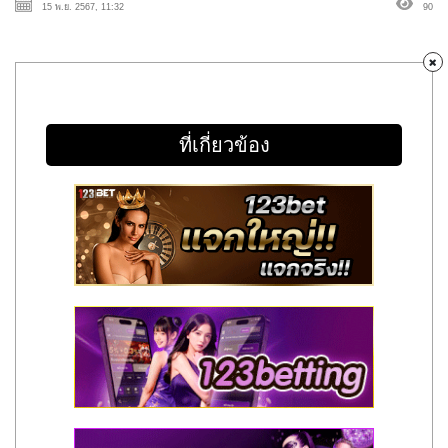
15 พ.ย. 2567, 11:32
90
ที่เกี่ยวข้อง