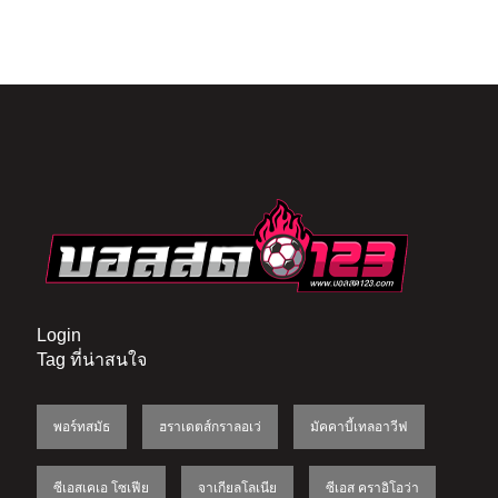
Login
Tag ที่น่าสนใจ
พอร์ทสมัธ
ฮราเดตส์กราลอเว่
มัคคาบี้เทลอาวีฟ
ซีเอสเคเอ โซเฟีย
จาเกียลโลเนีย
ซีเอส คราอิโอว่า