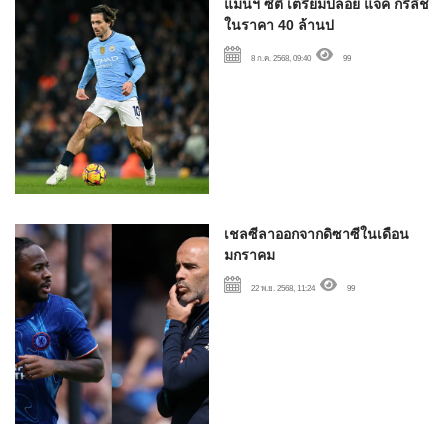
แมนฯ ซิตี้ เตรียมปล่อย แจ็ค กรีลิช
ในราคา 40 ล้านป
8 ก.ค. 2568, 09:40
99
เชลซีลาออกจากดิซาซีในเดือน
มกราคม
22 พ.ย. 2568, 11:24
99