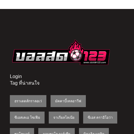
Login
Tag ที่น่าสนใจ
ฮราเดตส์กราลอเว่
มัคคาบี้เทลอาวีฟ
ซีเอสเคเอ โซเฟีย
จาเกียลโลเนีย
ซีเอส คราอิโอว่า
ชาโลบาห์
กอนซาโล การ์เซีย
มิคาอิล มูดริค