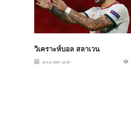
วิเคราะห์บอล สลาเวน
25 ต.ค. 2567, 15:39