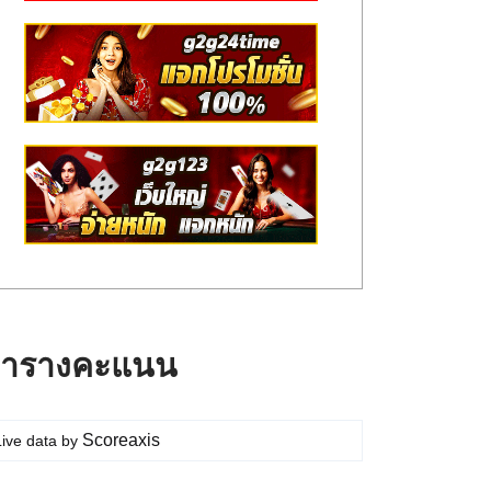
ารางคะแนน
Scoreaxis
Live data by